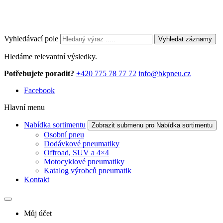
Vyhledávací pole
Vyhledat záznamy
Hledáme relevantní výsledky.
Potřebujete poradit?
+420 775 78 77 72
info@bkpneu.cz
Facebook
Hlavní menu
Nabídka sortimentu
Zobrazit submenu pro Nabídka sortimentu
Osobní pneu
Dodávkové pneumatiky
Offroad, SUV a 4×4
Motocyklové pneumatiky
Katalog výrobců pneumatik
Kontakt
Můj účet