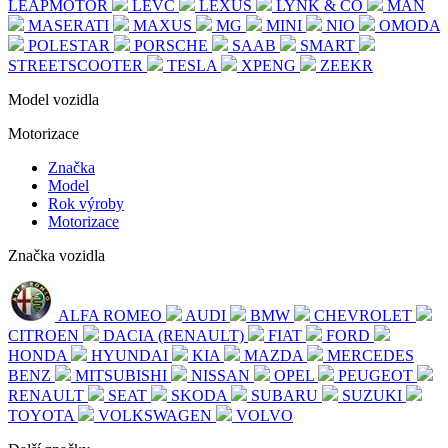
LEAPMOTOR
LEVC
LEXUS
LYNK & CO
MAN
MASERATI
MAXUS
MG
MINI
NIO
OMODA
POLESTAR
PORSCHE
SAAB
SMART
STREETSCOOTER
TESLA
XPENG
ZEEKR
Model vozidla
Motorizace
Značka
Model
Rok výroby
Motorizace
Značka vozidla
ALFA ROMEO
AUDI
BMW
CHEVROLET
CITROEN
DACIA (RENAULT)
FIAT
FORD
HONDA
HYUNDAI
KIA
MAZDA
MERCEDES
BENZ
MITSUBISHI
NISSAN
OPEL
PEUGEOT
RENAULT
SEAT
SKODA
SUBARU
SUZUKI
TOYOTA
VOLKSWAGEN
VOLVO