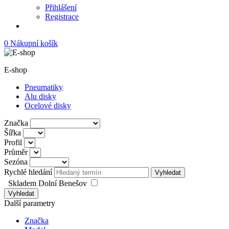
Přihlášení
Registrace
0
Nákupní košík
E-shop
Pneumatiky
Alu disky
Ocelové disky
Značka
Šířka
Profil
Průměr
Sezóna
Rychlé hledání
Vyhledat
Skladem Dolní Benešov
Vyhledat
Další parametry
Značka