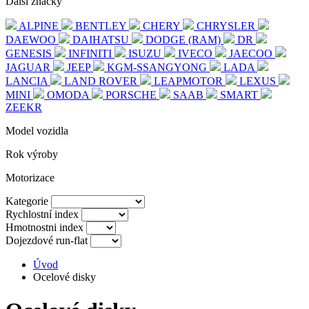
Další značky
ALPINE
BENTLEY
CHERY
CHRYSLER
DAEWOO
DAIHATSU
DODGE (RAM)
DR
GENESIS
INFINITI
ISUZU
IVECO
JAECOO
JAGUAR
JEEP
KGM-SSANGYONG
LADA
LANCIA
LAND ROVER
LEAPMOTOR
LEXUS
MINI
OMODA
PORSCHE
SAAB
SMART
ZEEKR
Model vozidla
Rok výroby
Motorizace
Kategorie
Rychlostní index
Hmotnostni index
Dojezdové run-flat
Úvod
Ocelové disky