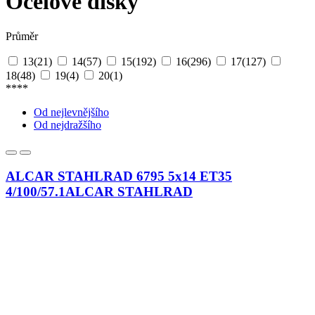
Ocelové disky
Průměr
13
(21)
14
(57)
15
(192)
16
(296)
17
(127)
18
(48)
19
(4)
20
(1)
****
Od nejlevnějšího
Od nejdražšího
ALCAR STAHLRAD 6795 5x14 ET35
4/100/57.1
ALCAR STAHLRAD