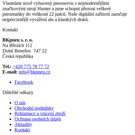
Vlastníme nově vybavený pneuservis s nejmodernějšími
značkovými stroji Hunter a jsme schopni přezout veškeré
pneumatiky do velikosti 22 palců. Naše digitální zařízení zaručuje
nejpreciznější vyvážení alu a klasikých disků.
Kontakt
BKpneu s. r. o.
Na Březích 112
Dolní Benešov 747 22
Česká republika
Tel.:
+420 775 78 77 72
E-mail:
info@bkpneu.cz
Facebook
Důležité odkazy
O nás
Obchodní podmínky
Reklamace a vrácení zboží
Ochrana osobních údajů
Aktuality
Kontakt