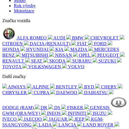
Model
Rok výroby
Motorizace
Značka vozidla
ALFA ROMEO
AUDI
BMW
CHEVROLET
CITROEN
DACIA (RENAULT)
FIAT
FORD
HONDA
HYUNDAI
KIA
MAZDA
MERCEDES
BENZ
MITSUBISHI
NISSAN
OPEL
PEUGEOT
RENAULT
SEAT
SKODA
SUBARU
SUZUKI
TOYOTA
VOLKSWAGEN
VOLVO
Další značky
AIWAYS
ALPINE
BENTLEY
BYD
CHERY
CHRYSLER
CUPRA
DAEWOO
DAIHATSU
DODGE (RAM)
DR
DS
FISKER
GENESIS
GWM (ORA/WEY)
INEOS
INFINITI
ISUZU
IVECO
JAECOO
JAGUAR
JEEP
KGM-
SSANGYONG
LADA
LANCIA
LAND ROVER