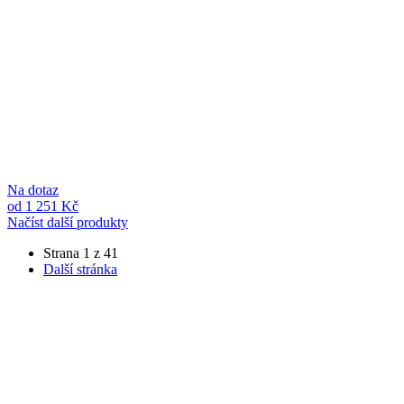
Na dotaz
od 1 251 Kč
Načíst další produkty
Strana 1 z 41
Další stránka