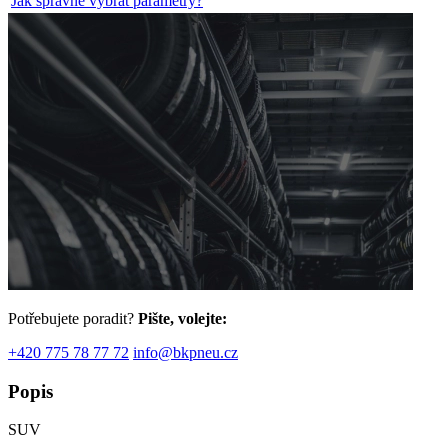
Jak správně vybrat parametry?
Potřebujete poradit?
Pište, volejte:
+420 775 78 77 72
info@bkpneu.cz
Popis
SUV