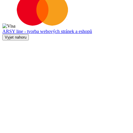
ARSY line - tvorba webových stránek a eshopů
Vyjet nahoru