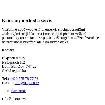
Kamenný obchod a servis
Vlastníme nově vybavený pneuservis s nejmodernějšími
značkovými stroji Hunter a jsme schopni přezout veškeré
pneumatiky do velikosti 22 palců. Naše digitální zařízení zaručuje
nejpreciznější vyvážení alu a klasikých disků.
Kontakt
BKpneu s. r. o.
Na Březích 112
Dolní Benešov 747 22
Česká republika
Tel.:
+420 775 78 77 72
E-mail:
info@bkpneu.cz
Facebook
Důležité odkazy