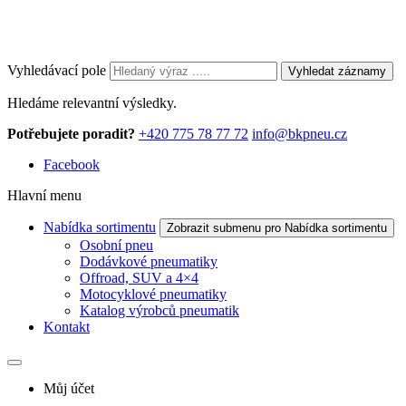
Vyhledávací pole
Vyhledat záznamy
Hledáme relevantní výsledky.
Potřebujete poradit?
+420 775 78 77 72
info@bkpneu.cz
Facebook
Hlavní menu
Nabídka sortimentu
Zobrazit submenu pro Nabídka sortimentu
Osobní pneu
Dodávkové pneumatiky
Offroad, SUV a 4×4
Motocyklové pneumatiky
Katalog výrobců pneumatik
Kontakt
Můj účet