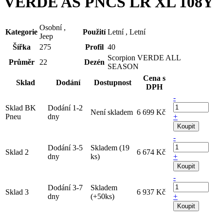
VERDE AS PNCS LR XL 108Y
Osobní ,
Kategorie
Použití
Letní , Letní
Jeep
Šířka
275
Profil
40
Scorpion VERDE ALL
Průměr
22
Dezén
SEASON
Cena s
Sklad
Dodání
Dostupnost
DPH
-
Sklad BK
Dodání 1-2
Není skladem
6 699 Kč
Pneu
dny
+
Koupit
-
Dodání 3-5
Skladem (19
Sklad 2
6 674 Kč
dny
ks)
+
Koupit
-
Dodání 3-7
Skladem
Sklad 3
6 937 Kč
dny
(+50ks)
+
Koupit
-