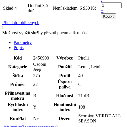
Dodání 3-5
Sklad 4
Není skladem
6 930 Kč
dnů
+
Koupit
Přidat do oblíbených
i
Možnost využít služby přezutí pneumatik u nás.
Parametry
Popis
Kód
2450900
Výrobce
Pirelli
Osobní ,
Kategorie
Použití
Letní , Letní
Jeep
Šířka
275
Profil
40
Úspora
Průměr
22
C
paliva
Přilnavost na
B
Hlučnost
71 dB
mokru
Rychlostní
Hmotnostní
Y
108
index
index
Scorpion VERDE ALL
RunFlat
Ne
Dezén
SEASON