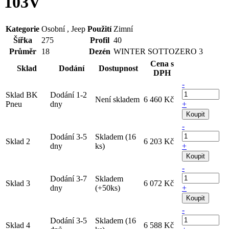
103V
Kategorie
Osobní , Jeep
Použití
Zimní
Šířka
275
Profil
40
Průměr
18
Dezén
WINTER SOTTOZERO 3
Cena s
Sklad
Dodání
Dostupnost
DPH
-
Sklad BK
Dodání 1-2
Není skladem
6 460 Kč
Pneu
dny
+
Koupit
-
Dodání 3-5
Skladem (16
Sklad 2
6 203 Kč
dny
ks)
+
Koupit
-
Dodání 3-7
Skladem
Sklad 3
6 072 Kč
dny
(+50ks)
+
Koupit
-
Dodání 3-5
Skladem (16
Sklad 4
6 588 Kč