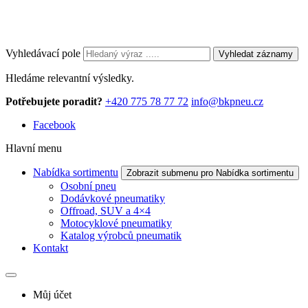
Vyhledávací pole
Vyhledat záznamy
Hledáme relevantní výsledky.
Potřebujete poradit?
+420 775 78 77 72
info@bkpneu.cz
Facebook
Hlavní menu
Nabídka sortimentu
Zobrazit submenu pro Nabídka sortimentu
Osobní pneu
Dodávkové pneumatiky
Offroad, SUV a 4×4
Motocyklové pneumatiky
Katalog výrobců pneumatik
Kontakt
Můj účet