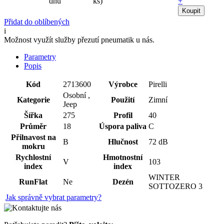
dnů
ks)
+
Koupit
Přidat do oblíbených
i
Možnost využít služby přezutí pneumatik u nás.
Parametry
Popis
Kód
2713600
Výrobce
Pirelli
Osobní ,
Kategorie
Použití
Zimní
Jeep
Šířka
275
Profil
40
Průměr
18
Úspora paliva
C
Přilnavost na
B
Hlučnost
72 dB
mokru
Rychlostní
Hmotnostní
V
103
index
index
WINTER
RunFlat
Ne
Dezén
SOTTOZERO 3
Jak správně vybrat parametry?