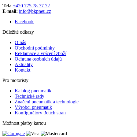
Tel.:
+420 775 78 77 72
E-mail:
info@bkpneu.cz
Facebook
Důležité odkazy
O nás
Obchodní podmínky
Reklamace a vrácení zboží
Ochrana osobních údajů
Aktuality
Kontakt
Pro motoristy
Katalog pneumatik
Technické rady
Značení pneumatik a technologie
Výrobci pneumatik
Konfigurátory třetích stran
Možnost platby kartou