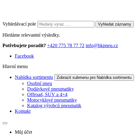
Vyhledávací pole
Vyhledat záznamy
Hledáme relevantní výsledky.
Potřebujete poradit?
+420 775 78 77 72
info@bkpneu.cz
Facebook
Hlavní menu
Nabídka sortimentu
Zobrazit submenu pro Nabídka sortimentu
Osobní pneu
Dodávkové pneumatiky
Offroad, SUV a 4×4
Motocyklové pneumatiky
Katalog výrobců pneumatik
Kontakt
Můj účet