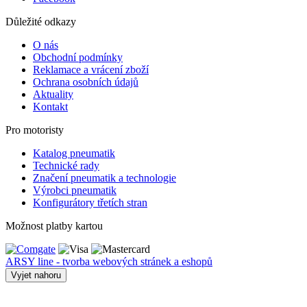
Důležité odkazy
O nás
Obchodní podmínky
Reklamace a vrácení zboží
Ochrana osobních údajů
Aktuality
Kontakt
Pro motoristy
Katalog pneumatik
Technické rady
Značení pneumatik a technologie
Výrobci pneumatik
Konfigurátory třetích stran
Možnost platby kartou
ARSY line - tvorba webových stránek a eshopů
Vyjet nahoru