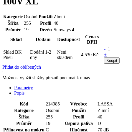
100V XL
Kategorie
Osobní
Použití
Zimní
Šířka
255
Profil
40
Průměr
19
Dezén
Snoways 4
Cena s
Sklad
Dodání
Dostupnost
DPH
-
Sklad BK
Dodání 1-2
Není
4 530 Kč
+
Pneu
dny
skladem
Koupit
Přidat do oblíbených
i
Možnost využít služby přezutí pneumatik u nás.
Parametry
Popis
Kód
214985
Výrobce
LASSA
Kategorie
Osobní
Použití
Zimní
Šířka
255
Profil
40
Průměr
19
Úspora paliva
D
Přilnavost na mokru
C
Hlučnost
70 dB