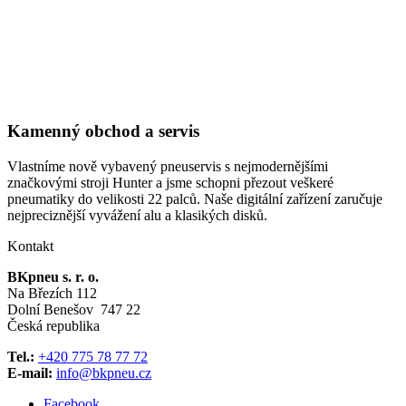
Kamenný obchod a servis
Vlastníme nově vybavený pneuservis s nejmodernějšími
značkovými stroji Hunter a jsme schopni přezout veškeré
pneumatiky do velikosti 22 palců. Naše digitální zařízení zaručuje
nejpreciznější vyvážení alu a klasikých disků.
Kontakt
BKpneu s. r. o.
Na Březích 112
Dolní Benešov 747 22
Česká republika
Tel.:
+420 775 78 77 72
E-mail:
info@bkpneu.cz
Facebook