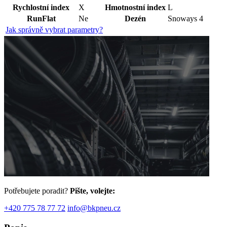
Rychlostní index
X
Hmotnostní index
L
RunFlat
Ne
Dezén
Snoways 4
Jak správně vybrat parametry?
Potřebujete poradit?
Pište, volejte:
+420 775 78 77 72
info@bkpneu.cz