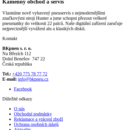
Kamenný obchod a servis
Vlastníme nově vybavený pneuservis s nejmodernějšími
značkovými stroji Hunter a jsme schopni přezout veškeré
pneumatiky do velikosti 22 palců. Naše digitální zařízení zaručuje
nejpreciznější vyvážení alu a klasikých disků.
Kontakt
BKpneu s. r. o.
Na Březích 112
Dolní Benešov 747 22
Česká republika
Tel.:
+420 775 78 77 72
E-mail:
info@bkpneu.cz
Facebook
Důležité odkazy
O nás
Obchodní podmínky
Reklamace a vrácení zboží
Ochrana osobních údajů
Aktuality