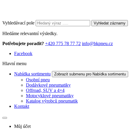
Vyhledávací pole
Vyhledat záznamy
Hledáme relevantní výsledky.
Potřebujete poradit?
+420 775 78 77 72
info@bkpneu.cz
Facebook
Hlavní menu
Nabídka sortimentu
Zobrazit submenu pro Nabídka sortimentu
Osobní pneu
Dodávkové pneumatiky
Offroad, SUV a 4×4
Motocyklové pneumatiky
Katalog výrobců pneumatik
Kontakt
Můj účet