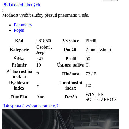
Přidat do oblíbených
i
Možnost využít služby přezutí pneumatik u nás.
Parametry
Popis
Kód
2618500
Výrobce
Pirelli
Osobní ,
Kategorie
Použití
Zimní , Zimní
Jeep
Šířka
245
Profil
50
Průměr
19
Úspora paliva
C
Přilnavost na
B
Hlučnost
72 dB
mokru
Rychlostní
Hmotnostní
V
105
index
index
WINTER
RunFlat
Ano
Dezén
SOTTOZERO 3
Jak správně vybrat parametry?