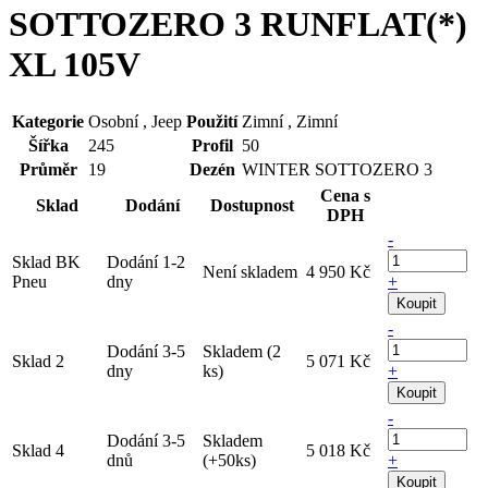
SOTTOZERO 3 RUNFLAT(*)
XL 105V
Kategorie
Osobní , Jeep
Použití
Zimní , Zimní
Šířka
245
Profil
50
Průměr
19
Dezén
WINTER SOTTOZERO 3
Cena s
Sklad
Dodání
Dostupnost
DPH
-
Sklad BK
Dodání 1-2
Není skladem
4 950 Kč
Pneu
dny
+
Koupit
-
Dodání 3-5
Skladem (2
Sklad 2
5 071 Kč
dny
ks)
+
Koupit
-
Dodání 3-5
Skladem
Sklad 4
5 018 Kč
dnů
(+50ks)
+
Koupit