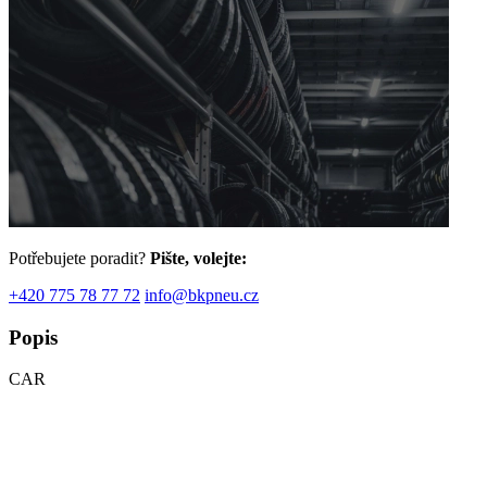
Potřebujete poradit?
Pište, volejte:
+420 775 78 77 72
info@bkpneu.cz
Popis
CAR