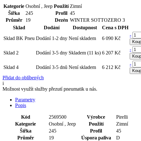
Kategorie
Osobní , Jeep
Použití
Zimní
Šířka
245
Profil
45
Průměr
19
Dezén
WINTER SOTTOZERO 3
Sklad
Dodání
Dostupnost
Cena s DPH
-
Sklad BK Pneu
Dodání 1-2 dny
Není skladem
6 090 Kč
Koup
-
Sklad 2
Dodání 3-5 dny
Skladem (11 ks)
6 207 Kč
Koup
-
Sklad 4
Dodání 3-5 dnů
Není skladem
6 212 Kč
Koup
Přidat do oblíbených
i
Možnost využít služby přezutí pneumatik u nás.
Parametry
Popis
Kód
2569500
Výrobce
Pirelli
Kategorie
Osobní , Jeep
Použití
Zimní
Šířka
245
Profil
45
Průměr
19
Úspora paliva
D