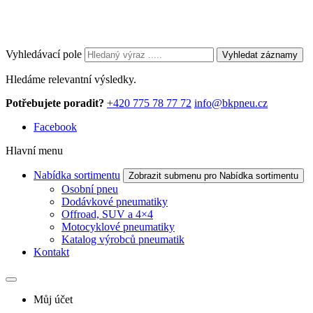
Vyhledávací pole
Vyhledat záznamy
Hledáme relevantní výsledky.
Potřebujete poradit?
+420 775 78 77 72
info@bkpneu.cz
Facebook
Hlavní menu
Nabídka sortimentu
Zobrazit submenu pro Nabídka sortimentu
Osobní pneu
Dodávkové pneumatiky
Offroad, SUV a 4×4
Motocyklové pneumatiky
Katalog výrobců pneumatik
Kontakt
Můj účet