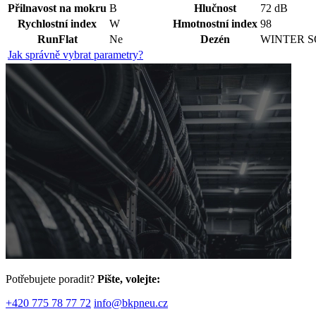
Přilnavost na mokru
B
Hlučnost
72 dB
Rychlostní index
W
Hmotnostní index
98
RunFlat
Ne
Dezén
WINTER S
Jak správně vybrat parametry?
Potřebujete poradit?
Pište, volejte:
+420 775 78 77 72
info@bkpneu.cz