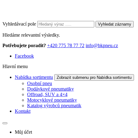
Vyhledávací pole
Vyhledat záznamy
Hledáme relevantní výsledky.
Potřebujete poradit?
+420 775 78 77 72
info@bkpneu.cz
Facebook
Hlavní menu
Nabídka sortimentu
Zobrazit submenu pro Nabídka sortimentu
Osobní pneu
Dodávkové pneumatiky
Offroad, SUV a 4×4
Motocyklové pneumatiky
Katalog výrobců pneumatik
Kontakt
Můj účet