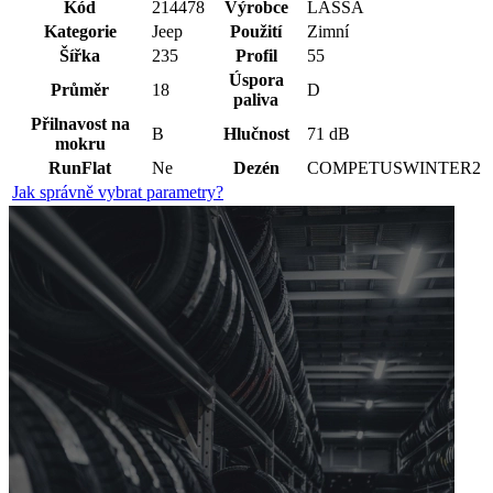
Kód
214478
Výrobce
LASSA
Kategorie
Jeep
Použití
Zimní
Šířka
235
Profil
55
Úspora
Průměr
18
D
paliva
Přilnavost na
B
Hlučnost
71 dB
mokru
RunFlat
Ne
Dezén
COMPETUSWINTER2
Jak správně vybrat parametry?