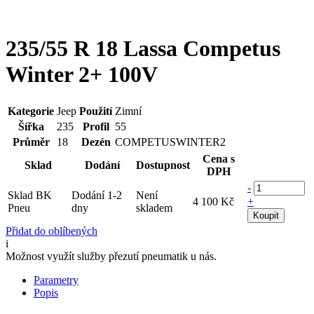
235/55 R 18 Lassa Competus
Winter 2+ 100V
Kategorie
Jeep
Použití
Zimní
Šířka
235
Profil
55
Průměr
18
Dezén
COMPETUSWINTER2
Cena s
Sklad
Dodání
Dostupnost
DPH
-
Sklad BK
Dodání 1-2
Není
4 100 Kč
+
Pneu
dny
skladem
Koupit
Přidat do oblíbených
i
Možnost využít služby přezutí pneumatik u nás.
Parametry
Popis