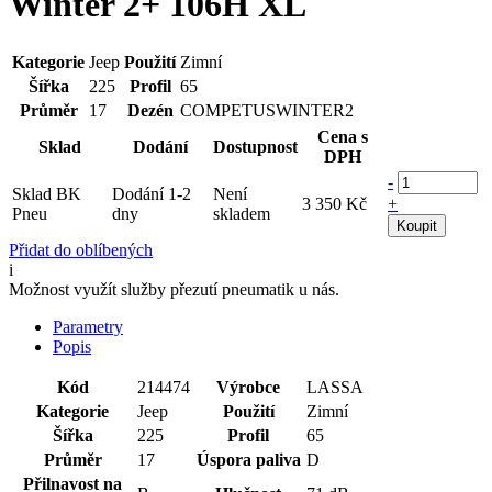
Winter 2+ 106H XL
Kategorie
Jeep
Použití
Zimní
Šířka
225
Profil
65
Průměr
17
Dezén
COMPETUSWINTER2
Cena s
Sklad
Dodání
Dostupnost
DPH
-
Sklad BK
Dodání 1-2
Není
3 350 Kč
+
Pneu
dny
skladem
Koupit
Přidat do oblíbených
i
Možnost využít služby přezutí pneumatik u nás.
Parametry
Popis
Kód
214474
Výrobce
LASSA
Kategorie
Jeep
Použití
Zimní
Šířka
225
Profil
65
Průměr
17
Úspora paliva
D
Přilnavost na