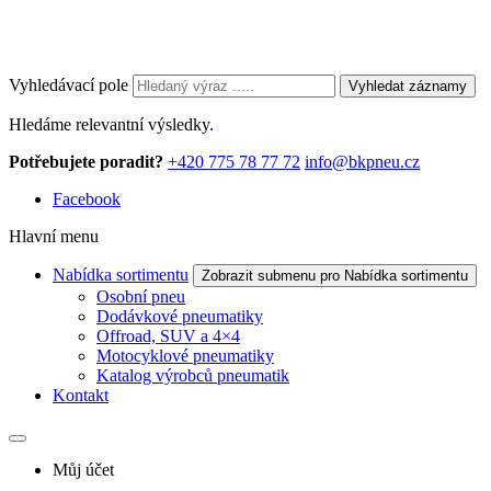
Vyhledávací pole
Vyhledat záznamy
Hledáme relevantní výsledky.
Potřebujete poradit?
+420 775 78 77 72
info@bkpneu.cz
Facebook
Hlavní menu
Nabídka sortimentu
Zobrazit submenu pro Nabídka sortimentu
Osobní pneu
Dodávkové pneumatiky
Offroad, SUV a 4×4
Motocyklové pneumatiky
Katalog výrobců pneumatik
Kontakt
Můj účet