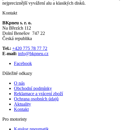
nejpreciznější vyvážení alu a klasikých disků.
Kontakt
BKpneu s. r. o.
Na Březích 112
Dolní Benešov 747 22
Česká republika
Tel.:
+420 775 78 77 72
E-mail:
info@bkpneu.cz
Facebook
Důležité odkazy
O nás
Obchodní podmínky
Reklamace a vrácení zboží
Ochrana osobních údajů
Aktuality
Kontakt
Pro motoristy
Katalog pneumatik