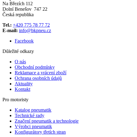
Na Březích 112
Dolní Benešov 747 22
Česká republika
Tel.:
+420 775 78 77 72
E-mail:
info@bkpneu.cz
Facebook
Důležité odkazy
O nás
Obchodní podmínky
Reklamace a vrácení zboží
Ochrana osobních údajů
Aktuality
Kontakt
Pro motoristy
Katalog pneumatik
Technické rady
Značení pneumatik a technologie
Výrobci pneumatik
Konfigurátory třetích stran