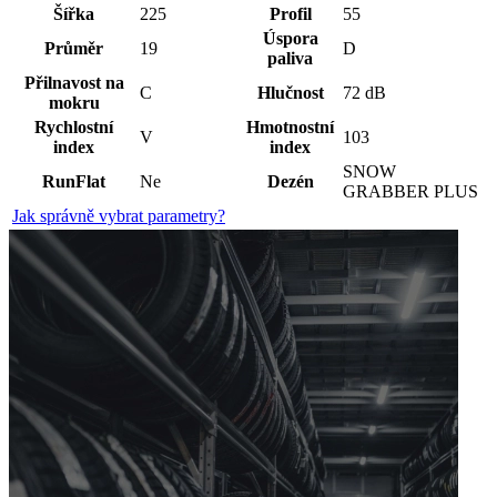
Šířka
225
Profil
55
Úspora
Průměr
19
D
paliva
Přilnavost na
C
Hlučnost
72 dB
mokru
Rychlostní
Hmotnostní
V
103
index
index
SNOW
RunFlat
Ne
Dezén
GRABBER PLUS
Jak správně vybrat parametry?