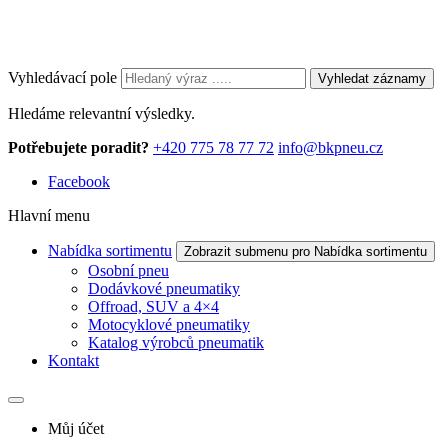
Vyhledávací pole
Vyhledat záznamy
Hledáme relevantní výsledky.
Potřebujete poradit?
+420 775 78 77 72
info@bkpneu.cz
Facebook
Hlavní menu
Nabídka sortimentu
Zobrazit submenu pro Nabídka sortimentu
Osobní pneu
Dodávkové pneumatiky
Offroad, SUV a 4×4
Motocyklové pneumatiky
Katalog výrobců pneumatik
Kontakt
Můj účet