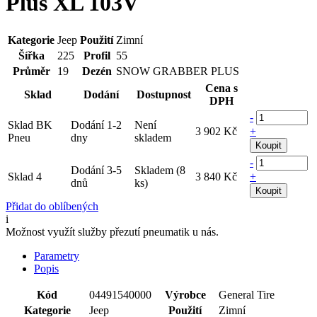
Plus XL 103V
Kategorie
Jeep
Použití
Zimní
Šířka
225
Profil
55
Průměr
19
Dezén
SNOW GRABBER PLUS
Cena s
Sklad
Dodání
Dostupnost
DPH
-
Sklad BK
Dodání 1-2
Není
3 902 Kč
+
Pneu
dny
skladem
Koupit
-
Dodání 3-5
Skladem (8
Sklad 4
3 840 Kč
+
dnů
ks)
Koupit
Přidat do oblíbených
i
Možnost využít služby přezutí pneumatik u nás.
Parametry
Popis
Kód
04491540000
Výrobce
General Tire
Kategorie
Jeep
Použití
Zimní