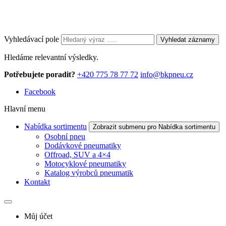
Vyhledávací pole
Vyhledat záznamy
Hledáme relevantní výsledky.
Potřebujete poradit?
+420 775 78 77 72
info@bkpneu.cz
Facebook
Hlavní menu
Nabídka sortimentu
Zobrazit submenu pro Nabídka sortimentu
Osobní pneu
Dodávkové pneumatiky
Offroad, SUV a 4×4
Motocyklové pneumatiky
Katalog výrobců pneumatik
Kontakt
Můj účet