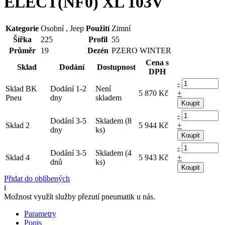
ELECT(NF0) XL 103V
Kategorie
Osobní , Jeep
Použití
Zimní
Šířka
225
Profil
55
Průměr
19
Dezén
PZERO WINTER
Cena s
Sklad
Dodání
Dostupnost
DPH
-
Sklad BK
Dodání 1-2
Není
5 870 Kč
+
Pneu
dny
skladem
Koupit
-
Dodání 3-5
Skladem (8
Sklad 2
5 944 Kč
+
dny
ks)
Koupit
-
Dodání 3-5
Skladem (4
Sklad 4
5 943 Kč
+
dnů
ks)
Koupit
Přidat do oblíbených
i
Možnost využít služby přezutí pneumatik u nás.
Parametry
Popis