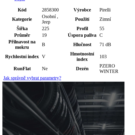
Kód
2858300
Výrobce
Pirelli
Osobní ,
Kategorie
Použití
Zimní
Jeep
Šířka
225
Profil
55
Průměr
19
Úspora paliva
C
Přilnavost na
B
Hlučnost
71 dB
mokru
Hmotnostní
Rychlostní index
V
103
index
PZERO
RunFlat
Ne
Dezén
WINTER
Jak správně vybrat parametry?