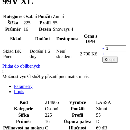
99V XL
Kategorie
Osobní
Použití
Zimní
Šířka
225
Profil
55
Průměr
16
Dezén
Snoways 4
Cena s
Sklad
Dodání
Dostupnost
DPH
-
Sklad BK
Dodání 1-2
Není
2 790 Kč
+
Pneu
dny
skladem
Koupit
Přidat do oblíbených
i
Možnost využít služby přezutí pneumatik u nás.
Parametry
Popis
Kód
214905
Výrobce
LASSA
Kategorie
Osobní
Použití
Zimní
Šířka
225
Profil
55
Průměr
16
Úspora paliva
D
Přilnavost na mokru
C
Hlučnost
69 dB