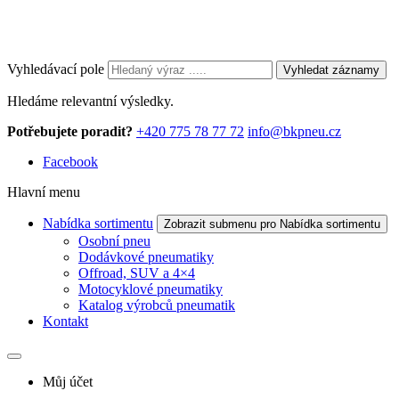
Vyhledávací pole
Vyhledat záznamy
Hledáme relevantní výsledky.
Potřebujete poradit?
+420 775 78 77 72
info@bkpneu.cz
Facebook
Hlavní menu
Nabídka sortimentu
Zobrazit submenu pro Nabídka sortimentu
Osobní pneu
Dodávkové pneumatiky
Offroad, SUV a 4×4
Motocyklové pneumatiky
Katalog výrobců pneumatik
Kontakt
Můj účet