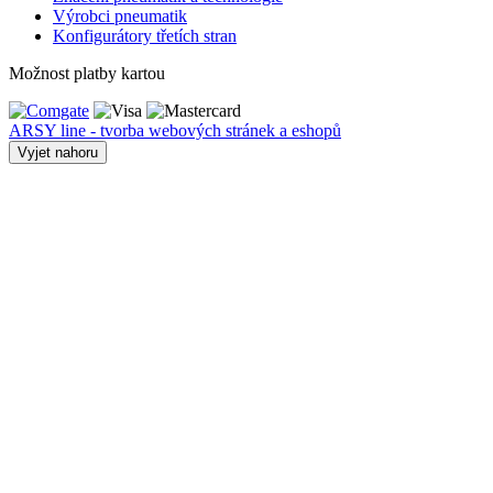
Výrobci pneumatik
Konfigurátory třetích stran
Možnost platby kartou
ARSY line - tvorba webových stránek a eshopů
Vyjet nahoru