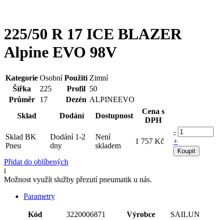
225/50 R 17 ICE BLAZER
Alpine EVO 98V
Kategorie
Osobní
Použití
Zimní
Šířka
225
Profil
50
Průměr
17
Dezén
ALPINEEVO
Cena s
Sklad
Dodání
Dostupnost
DPH
-
Sklad BK
Dodání 1-2
Není
1 757 Kč
+
Pneu
dny
skladem
Koupit
Přidat do oblíbených
i
Možnost využít služby přezutí pneumatik u nás.
Parametry
Kód
3220006871
Výrobce
SAILUN