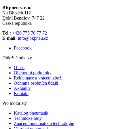
BKpneu s. r. o.
Na Březích 112
Dolní Benešov 747 22
Česká republika
Tel.:
+420 775 78 77 72
E-mail:
info@bkpneu.cz
Facebook
Důležité odkazy
O nás
Obchodní podmínky
Reklamace a vrácení zboží
Ochrana osobních údajů
Aktuality
Kontakt
Pro motoristy
Katalog pneumatik
Technické rady
Značení pneumatik a technologie
Výrobci pneumatik