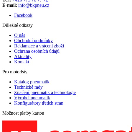
E-mail:
info@bkpneu.cz
Facebook
Důležité odkazy
O nás
Obchodní podmínky
Reklamace a vrácení zboží
Ochrana osobních údajů
Aktuality
Kontakt
Pro motoristy
Katalog pneumatik
Technické rady
Značení pneumatik a technologie
Výrobci pneumatik
Konfigurátory třetích stran
Možnost platby kartou