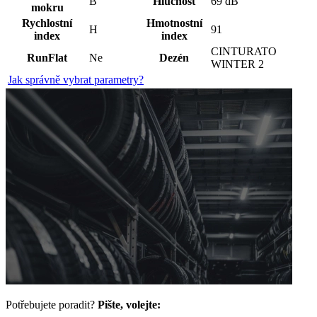
B
Hlučnost
69 dB
mokru
Rychlostní
Hmotnostní
H
91
index
index
CINTURATO
RunFlat
Ne
Dezén
WINTER 2
Jak správně vybrat parametry?
Potřebujete poradit?
Pište, volejte: