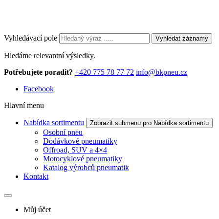
Vyhledávací pole
Vyhledat záznamy
Hledáme relevantní výsledky.
Potřebujete poradit?
+420 775 78 77 72
info@bkpneu.cz
Facebook
Hlavní menu
Nabídka sortimentu
Zobrazit submenu pro Nabídka sortimentu
Osobní pneu
Dodávkové pneumatiky
Offroad, SUV a 4×4
Motocyklové pneumatiky
Katalog výrobců pneumatik
Kontakt
Můj účet