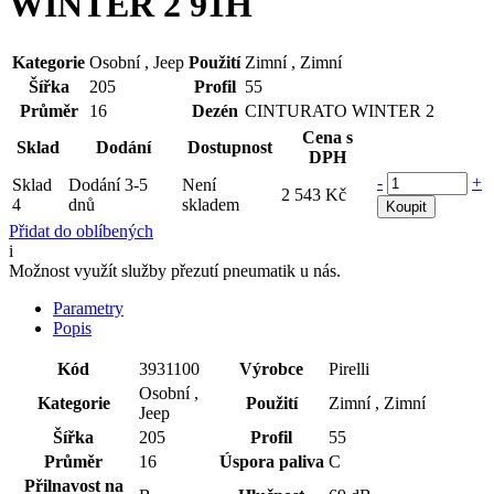
WINTER 2 91H
Kategorie
Osobní , Jeep
Použití
Zimní , Zimní
Šířka
205
Profil
55
Průměr
16
Dezén
CINTURATO WINTER 2
Cena s
Sklad
Dodání
Dostupnost
DPH
-
+
Sklad
Dodání 3-5
Není
2 543 Kč
4
dnů
skladem
Koupit
Přidat do oblíbených
i
Možnost využít služby přezutí pneumatik u nás.
Parametry
Popis
Kód
3931100
Výrobce
Pirelli
Osobní ,
Kategorie
Použití
Zimní , Zimní
Jeep
Šířka
205
Profil
55
Průměr
16
Úspora paliva
C
Přilnavost na