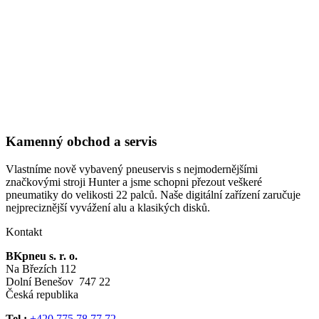
Kamenný obchod a servis
Vlastníme nově vybavený pneuservis s nejmodernějšími
značkovými stroji Hunter a jsme schopni přezout veškeré
pneumatiky do velikosti 22 palců. Naše digitální zařízení zaručuje
nejpreciznější vyvážení alu a klasikých disků.
Kontakt
BKpneu s. r. o.
Na Březích 112
Dolní Benešov 747 22
Česká republika
Tel.:
+420 775 78 77 72