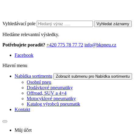
Vyhledávací pole
Vyhledat záznamy
Hledáme relevantní výsledky.
Potřebujete poradit?
+420 775 78 77 72
info@bkpneu.cz
Facebook
Hlavní menu
Nabídka sortimentu
Zobrazit submenu pro Nabídka sortimentu
Osobní pneu
Dodávkové pneumatiky
Offroad, SUV a 4×4
Motocyklové pneumatiky
Katalog výrobců pneumatik
Kontakt
Můj účet