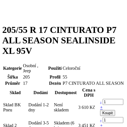
205/55 R 17 CINTURATO P7
ALL SEASON SEALINSIDE
XL 95V
Osobní ,
Kategorie
Použití
Celoroční
Jeep
Šířka
205
Profil
55
Průměr
17
Dezén
P7 CINTURATO ALL SEASON
Cena s
Sklad
Dodání
Dostupnost
DPH
-
Sklad BK
Dodání 1-2
Není
3 610 Kč
+
Pneu
dny
skladem
Koupit
-
Dodání 3-5
Skladem (6
Sklad 2
3 451 Kč
+