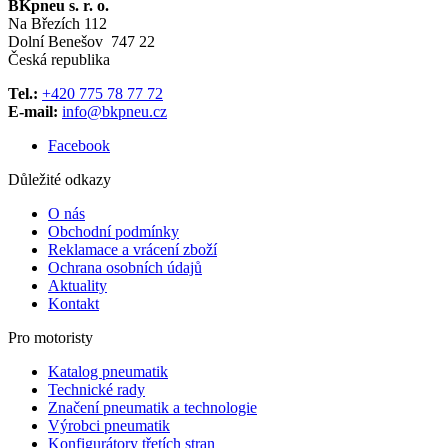
BKpneu s. r. o.
Na Březích 112
Dolní Benešov 747 22
Česká republika
Tel.:
+420 775 78 77 72
E-mail:
info@bkpneu.cz
Facebook
Důležité odkazy
O nás
Obchodní podmínky
Reklamace a vrácení zboží
Ochrana osobních údajů
Aktuality
Kontakt
Pro motoristy
Katalog pneumatik
Technické rady
Značení pneumatik a technologie
Výrobci pneumatik
Konfigurátory třetích stran