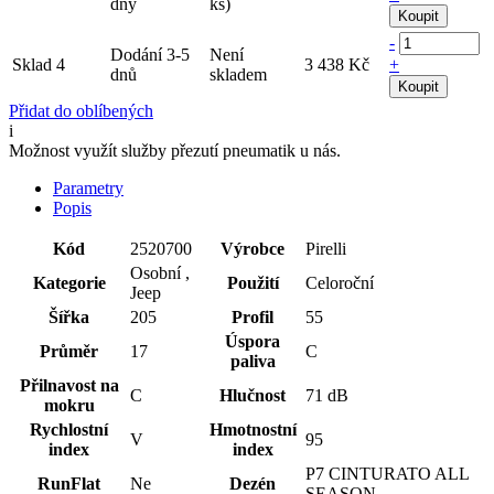
dny
ks)
Koupit
-
Dodání 3-5
Není
Sklad 4
3 438 Kč
+
dnů
skladem
Koupit
Přidat do oblíbených
i
Možnost využít služby přezutí pneumatik u nás.
Parametry
Popis
Kód
2520700
Výrobce
Pirelli
Osobní ,
Kategorie
Použití
Celoroční
Jeep
Šířka
205
Profil
55
Úspora
Průměr
17
C
paliva
Přilnavost na
C
Hlučnost
71 dB
mokru
Rychlostní
Hmotnostní
V
95
index
index
P7 CINTURATO ALL
RunFlat
Ne
Dezén
SEASON