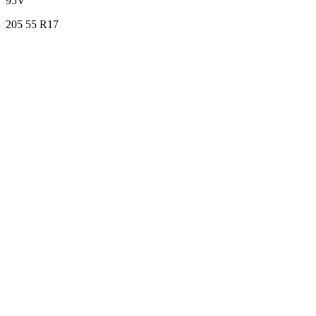
95V
205
55
R17