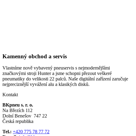
Kamenný obchod a servis
Vlastníme nově vybavený pneuservis s nejmodernějšími
značkovými stroji Hunter a jsme schopni přezout veškeré
pneumatiky do velikosti 22 palců. Naše digitální zařízení zaručuje
nejpreciznější vyvážení alu a klasikých disků.
Kontakt
BKpneu s. r. o.
Na Březích 112
Dolní Benešov 747 22
Česká republika
Tel.:
+420 775 78 77 72