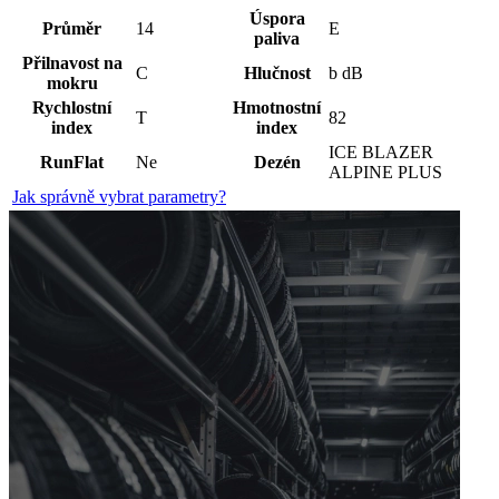
Úspora
Průměr
14
E
paliva
Přilnavost na
C
Hlučnost
b dB
mokru
Rychlostní
Hmotnostní
T
82
index
index
ICE BLAZER
RunFlat
Ne
Dezén
ALPINE PLUS
Jak správně vybrat parametry?