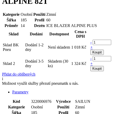
ALPINE 82T
Kategorie
Osobní
Použití
Zimní
Šířka
185
Profil
60
Průměr
14
Dezén
ICE BLAZER ALPINE PLUS
Cena s
Sklad
Dodání
Dostupnost
DPH
-
Sklad BK
Dodání 1-2
Není skladem
1 018 Kč
+
Pneu
dny
Koupit
-
Dodání 3-5
Skladem (30
Sklad 2
1 324 Kč
+
dny
ks)
Koupit
Přidat do oblíbených
i
Možnost využít služby přezutí pneumatik u nás.
Parametry
Kód
3220006976
Výrobce
SAILUN
Kategorie
Osobní
Použití
Zimní
Šířka
185
Profil
60